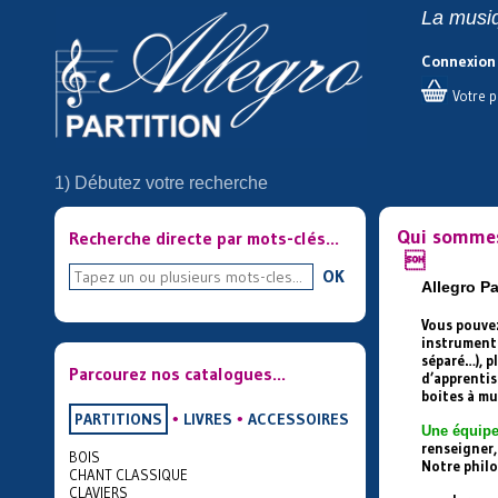
La musiq
Connexion
Votre p
1) Débutez votre recherche
Qui somme
Recherche directe par mots-clés...

OK
Allegro Pa
Vous pouvez
instrumenta
séparé…), p
Parcourez nos catalogues...
d’apprentis
boites à m
PARTITIONS
•
LIVRES
•
ACCESSOIRES
Une équipe
renseigner,
BOIS
Notre philo
CHANT CLASSIQUE
CLAVIERS