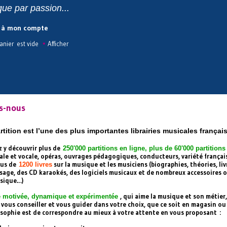
ue par passion...
 à mon compte
•
anier est vide
Afficher
s-nous
rtition est l’une des plus importantes librairies musicales françai
 y découvrir plus de
250'000 partitions en ligne, plus de 60'000 partition
le et vocale, opéras, ouvrages pédagogiques, conducteurs, variété française
lus de
sur la musique et les musiciens (biographies, théories, livr
1200 livres
sage, des CD karaokés, des logiciels musicaux et de nombreux accessoires 
usique…)
, qui aime la musique et son métier,
 motivée, dynamique et expérimentée
 vous conseiller et vous guider dans votre choix, que ce soit en magasin ou
sophie est de correspondre au mieux à votre attente en vous proposant :