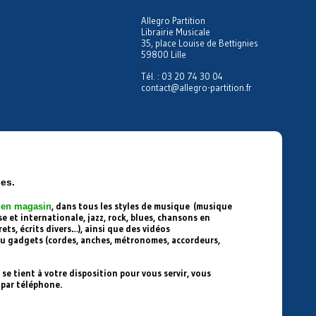
Allegro Partition
Librairie Musicale
35, place Louise de Bettignies
59800 Lille
Tél. : 03 20 74 30 04
contact@allegro-partition.fr
ses.
, dans tous les styles de musique (musique
s en magasin
 et internationale, jazz, rock, blues, chansons en
ets, écrits divers…), ainsi que des vidéos
ou gadgets (cordes, anches, métronomes, accordeurs,
 se tient à votre disposition pour vous servir, vous
 par téléphone.