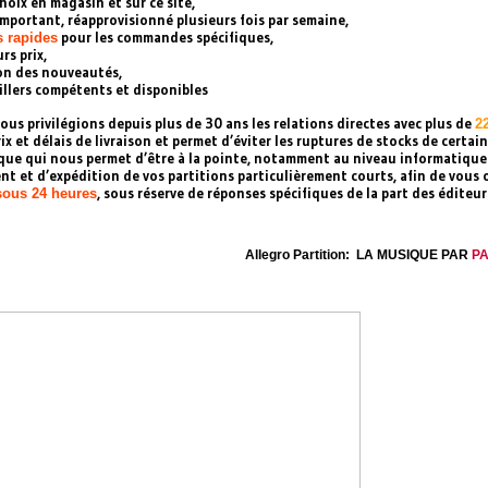
hoix en magasin et sur ce site,
important, réapprovisionné plusieurs fois par semaine,
pour les commandes spécifiques,
s rapides
rs prix,
ion des nouveautés,
illers compétents et disponibles
nous privilégions depuis plus de 30 ans les relations directes avec plus de
2
rix et délais de livraison et permet d’éviter les ruptures de stocks de certa
que qui nous permet d’être à la pointe, notamment au niveau informatique
nt et d’expédition de vos partitions particulièrement courts, afin de vous 
, sous réserve de réponses spécifiques de la part des éditeur
sous 24 heures
Allegro Partition: LA MUSIQUE PAR
P