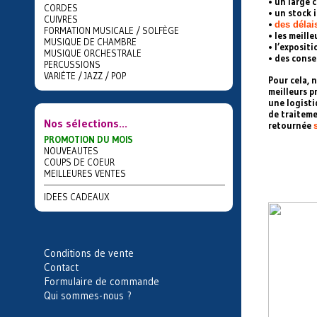
• un large c
CORDES
• un stock 
CUIVRES
•
des délai
FORMATION MUSICALE / SOLFÈGE
• les meilleu
MUSIQUE DE CHAMBRE
• l’exposit
MUSIQUE ORCHESTRALE
• des conse
PERCUSSIONS
VARIÉTE / JAZZ / POP
Pour cela, 
meilleurs p
une logisti
de traiteme
Nos sélections...
retournée
PROMOTION DU MOIS
NOUVEAUTES
COUPS DE COEUR
MEILLEURES VENTES
IDEES CADEAUX
Conditions de vente
Contact
Formulaire de commande
Qui sommes-nous ?