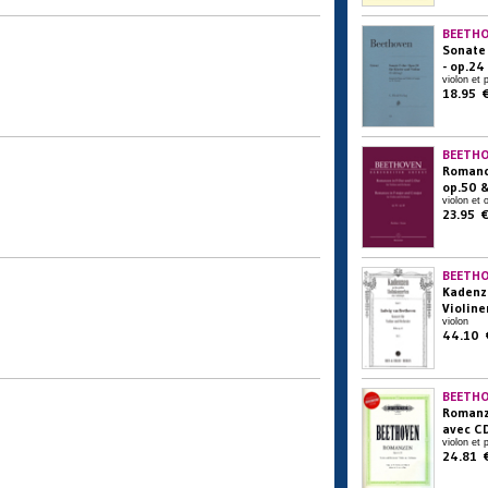
BEETHO
Sonate 
- op.24
violon et 
18.95 
BEETHO
Romanc
op.50 
violon et
23.95 
BEETHO
Kadenz
Violine
violon
44.10 
BEETHO
Romanze
avec C
violon et 
24.81 