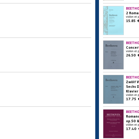
BEETHO
2 Roma
violon et 
15.85 
BEETHO
Concert
violon et 
26.50 
BEETHO
Zwölf V
Sechs D
Klavie
violon et 
17.75 
BEETHO
Romanc
op.50 
violon et 
17.40 