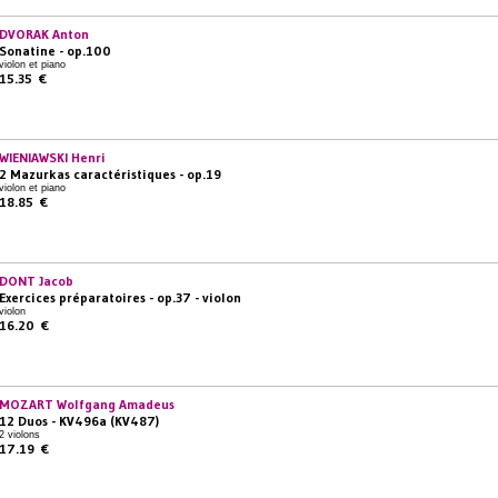
DVORAK Anton
Sonatine - op.100
violon et piano
15.35 €
WIENIAWSKI Henri
2 Mazurkas caractéristiques - op.19
violon et piano
18.85 €
DONT Jacob
Exercices préparatoires - op.37 - violon
violon
16.20 €
MOZART Wolfgang Amadeus
12 Duos - KV496a (KV487)
2 violons
17.19 €