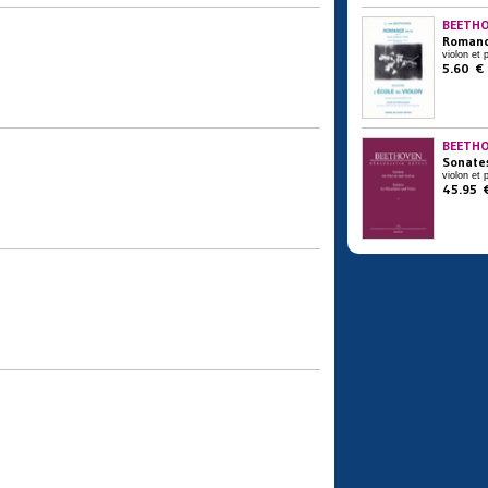
BEETHO
Romance
violon et 
5.60 €
BEETHO
Sonates
violon et 
45.95 