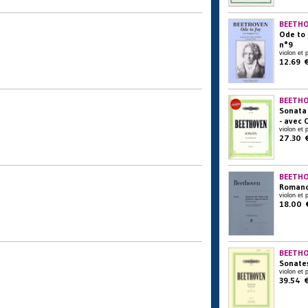
BEETHO
Ode to 
n°9
violon et 
12.69 
BEETHO
Sonata 
- avec 
violon et 
27.30 
BEETHO
Romanc
violon et 
18.00 
BEETHO
Sonates
violon et 
39.54 