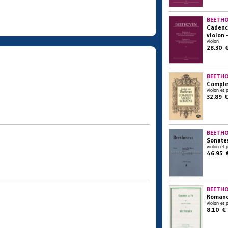
BEETHO
Cadenc
violon 
violon
28.30 
BEETHO
Complet
violon et 
32.89 
BEETHO
Sonates
violon et 
46.95 
BEETHO
Romanc
violon et 
8.10 €