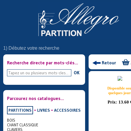
1) Débutez votre recherche
Recherche directe par mots-clés...
Retour
OK
Disponible sou
quelques jour
Parcourez nos catalogues...
Prix:
13.60 
PARTITIONS
•
LIVRES
•
ACCESSOIRES
BOIS
CHANT CLASSIQUE
CLAVIERS