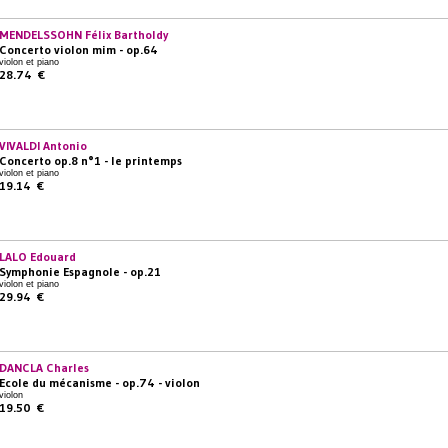
MENDELSSOHN Félix Bartholdy
Concerto violon mim - op.64
violon et piano
28.74 €
VIVALDI Antonio
Concerto op.8 n°1 - le printemps
violon et piano
19.14 €
LALO Edouard
Symphonie Espagnole - op.21
violon et piano
29.94 €
DANCLA Charles
Ecole du mécanisme - op.74 - violon
violon
19.50 €