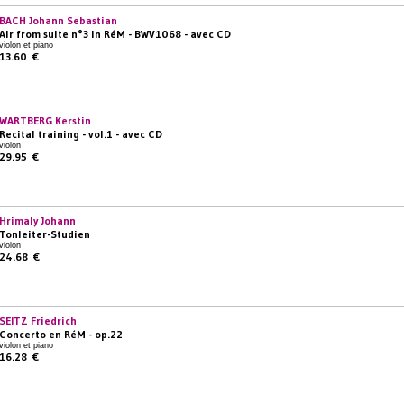
BACH Johann Sebastian
Air from suite n°3 in RéM - BWV1068 - avec CD
violon et piano
13.60 €
WARTBERG Kerstin
Recital training - vol.1 - avec CD
violon
29.95 €
Hrimaly Johann
Tonleiter-Studien
violon
24.68 €
SEITZ Friedrich
Concerto en RéM - op.22
violon et piano
16.28 €