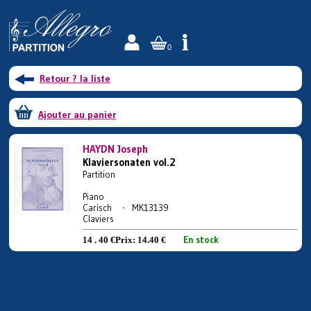
0
Retour ? la liste
Ajouter au panier
HAYDN Joseph
Klaviersonaten vol.2
Partition
Piano
Carisch - MK13139
Claviers
En stock
14 . 40 €
Prix:
14.40 €