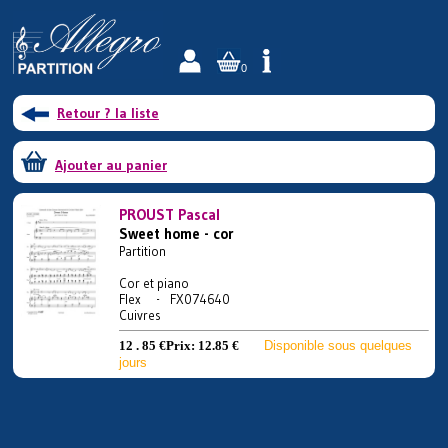
0
Retour ? la liste
Ajouter au panier
PROUST Pascal
Sweet home - cor
Partition
Cor et piano
Flex - FX074640
Cuivres
12 . 85 €
Prix:
12.85 €
Disponible sous quelques
jours