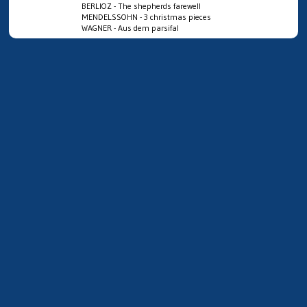
BERLIOZ - The shepherds farewell
MENDELSSOHN - 3 christmas pieces
WAGNER - Aus dem parsifal