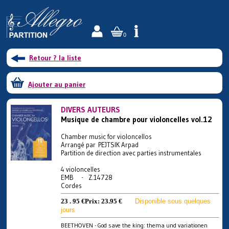
0
Retour ? la liste
Ajouter au panier
DIVERS AUTEURS
Musique de chambre pour violoncelles vol.12
Chamber music for violoncellos
Arrangé par PEJTSIK Arpad
Partition de direction avec parties instrumentales
4 violoncelles
EMB - Z.14728
Cordes
23 . 95 €
Prix:
23.95 €
Disponible sous quelques
jours
BEETHOVEN - God save the king: thema und variationen