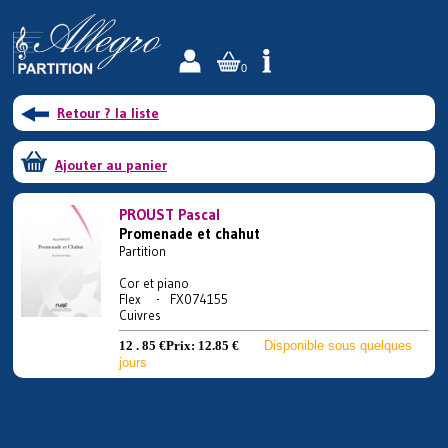
0
Retour ? la liste
Ajouter au panier
PROUST Pascal
Promenade et chahut
Partition
Cor et piano
Flex - FX074155
Cuivres
12 . 85 €
Prix:
12.85 €
Disponible sous quelques
jours