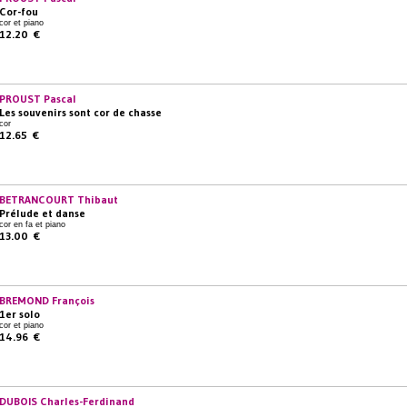
Cor-fou
cor et piano
12.20 €
PROUST Pascal
Les souvenirs sont cor de chasse
cor
12.65 €
BETRANCOURT Thibaut
Prélude et danse
cor en fa et piano
13.00 €
BREMOND François
1er solo
cor et piano
14.96 €
DUBOIS Charles-Ferdinand