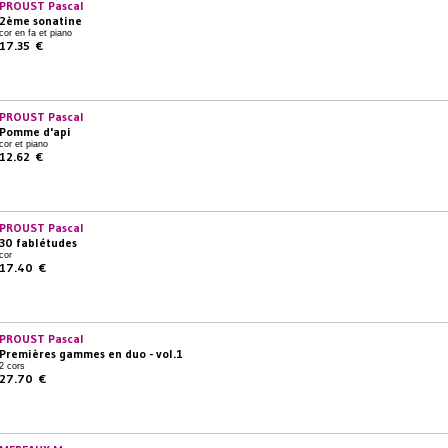
PROUST Pascal
2ème sonatine
cor en fa et piano
17.35 €
PROUST Pascal
Pomme d'api
cor et piano
12.62 €
PROUST Pascal
30 fablétudes
cor
17.40 €
PROUST Pascal
Premières gammes en duo - vol.1
2 cors
27.70 €