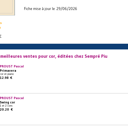
Fiche mise à jour le 29/06/2026
s
s
€
 meilleures ventes pour cor, éditées chez Sempré Piu
PROUST Pascal
Primavera
cor et piano
12.98 €
PROUST Pascal
Swing cor
1 et 2 cors
20.20 €