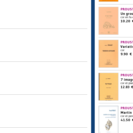
PROUST
Un gro
cor en fa 
10.20 
PROUST
Variati
cor
9.90 €
PROUST
7 imag
cor et pia
12.83 
PROUST
Martin 
cor et per
41.50 