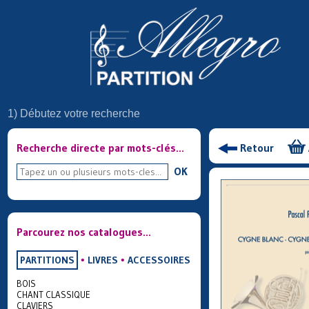
1) Débutez votre recherche
Recherche directe par mots-clés...
Retour
OK
Parcourez nos catalogues...
PARTITIONS
•
LIVRES
•
ACCESSOIRES
BOIS
CHANT CLASSIQUE
CLAVIERS