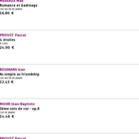
MEREAUX Max
Romance et badinage
cor en fa et piano
16.80 €
PROUST Pascal
4 étoiles
4 cors
24.90 €
BOUMANS Ivan
As simple as friendship
cor en fa et piano
12.43 €
MOHR Jean-Baptiste
3ème solo de cor - op.8
cor et piano
14.46 €
PROUST Pascal