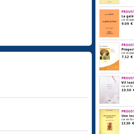
PROUST
La galè
cor et pia
9.09 €
PROUST
Pimper
cor et pia
7.12 €
PROUST
Vif lent
cor en fa
10.50 
PROUST
Une inc
cor en fa 
13.30 