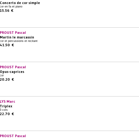
Concerto de cor simple
cor en fa et piano
15.56 €
PROUST Pascal
Martin le marcassin
cor et percussions et recitant
41.50 €
PROUST Pascal
Opus-caprices
cor
20.20 €
LYS Marc
Triplex
3 cors
22.70 €
PROUST Pascal