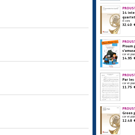
PROUST
14 int
quartet
4 cors
32.40 
PROUST
Ploum 
s'amusa
cor et pia
14.95 
PROUST
Par les
cor et pia
11.75 
PROUST
Green 
cor et pia
12.48 