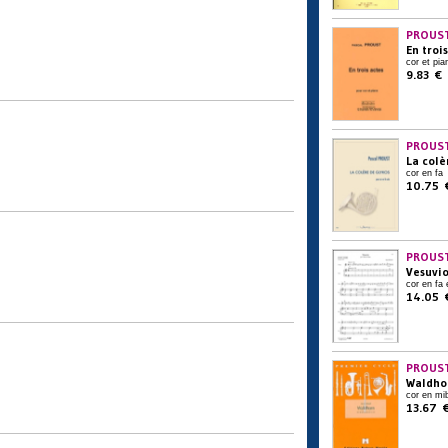
PROUST
En troi
cor et pia
9.83 €
PROUST
La colè
cor en fa
10.75 
PROUST
Vesuvi
cor en fa 
14.05 
PROUST
Waldho
cor en mib
13.67 