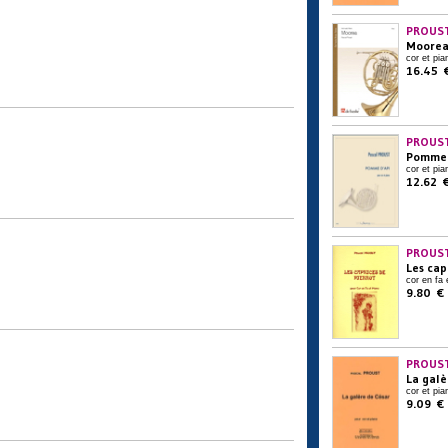
PROUST
Moore
cor et pia
16.45 
PROUST
Pomme 
cor et pia
12.62 
PROUST
Les cap
cor en fa 
9.80 €
PROUST
La galè
cor et pia
9.09 €