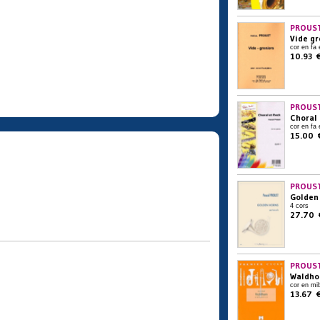
PROUST
Vide gr
cor en fa 
10.93 
PROUST
Choral 
cor en fa 
15.00 
PROUST
Golden
4 cors
27.70 
PROUST
Waldho
cor en mib
13.67 