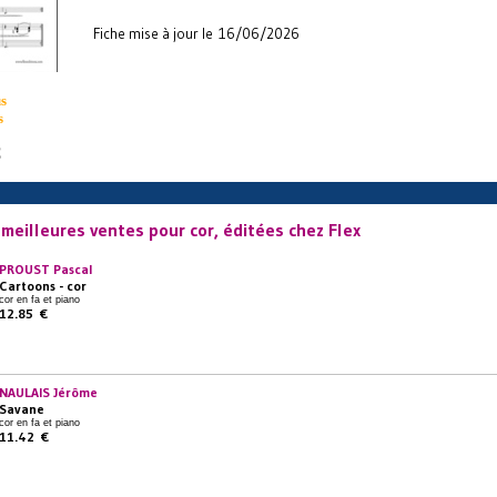
Fiche mise à jour le 16/06/2026
s
s
€
meilleures ventes pour cor, éditées chez Flex
PROUST Pascal
Cartoons - cor
cor en fa et piano
12.85 €
NAULAIS Jérôme
Savane
cor en fa et piano
11.42 €