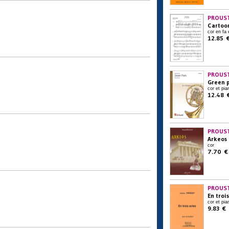
PROUST
Cartoon
cor en fa 
12.85 
PROUST
Green 
cor et pia
12.48 
PROUST
Arkeos
cor
7.70 €
PROUST
En troi
cor et pia
9.83 €