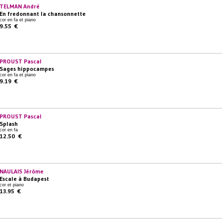
TELMAN André
En fredonnant la chansonnette
cor en fa et piano
9.55 €
PROUST Pascal
Sages hippocampes
cor en fa et piano
9.19 €
PROUST Pascal
Splash
cor en fa
12.50 €
NAULAIS Jérôme
Escale à Budapest
cor et piano
13.95 €