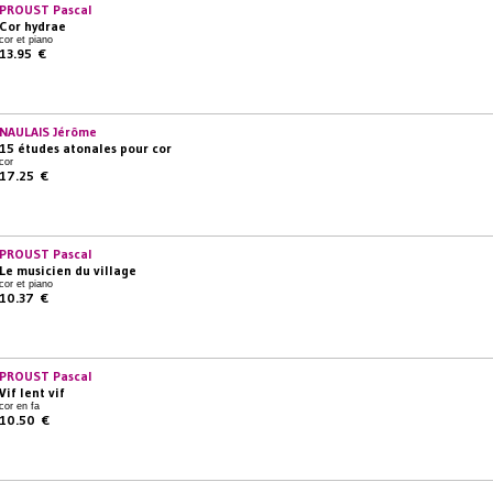
PROUST Pascal
Cor hydrae
cor et piano
13.95 €
NAULAIS Jérôme
15 études atonales pour cor
cor
17.25 €
PROUST Pascal
Le musicien du village
cor et piano
10.37 €
PROUST Pascal
Vif lent vif
cor en fa
10.50 €