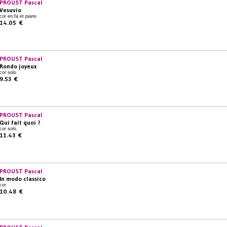
PROUST Pascal
Vesuvio
cor en fa et piano
14.05 €
PROUST Pascal
Rondo joyeux
cor solo
9.53 €
PROUST Pascal
Qui fait quoi ?
cor solo
11.43 €
PROUST Pascal
In modo classico
cor
10.48 €