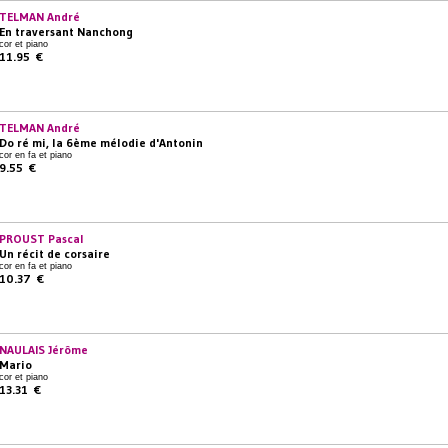
TELMAN André
En traversant Nanchong
cor et piano
11.95 €
TELMAN André
Do ré mi, la 6ème mélodie d'Antonin
cor en fa et piano
9.55 €
PROUST Pascal
Un récit de corsaire
cor en fa et piano
10.37 €
NAULAIS Jérôme
Mario
cor et piano
13.31 €