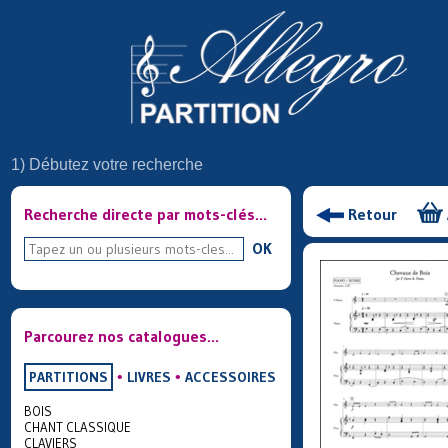
1) Débutez votre recherche
Recherche directe par mots-clés...
Retour
OK
Parcourez nos catalogues...
PARTITIONS
•
LIVRES
•
ACCESSOIRES
BOIS
CHANT CLASSIQUE
CLAVIERS