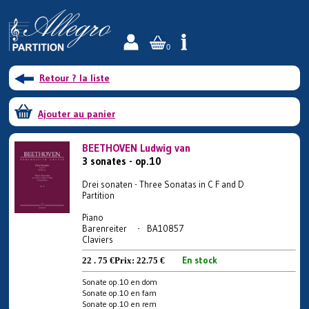
0
Retour ? la liste
Ajouter au panier
BEETHOVEN Ludwig van
3 sonates - op.10
Drei sonaten - Three Sonatas in C F and D
Partition
Piano
Barenreiter - BA10857
Claviers
En stock
22 . 75 €
Prix:
22.75 €
Sonate op.10 en dom
Sonate op.10 en fam
Sonate op.10 en rem