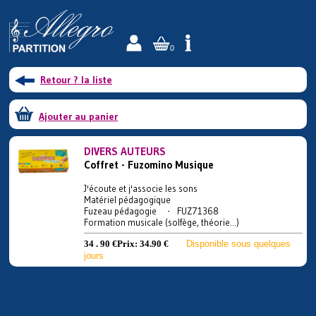
0
Retour ? la liste
Ajouter au panier
DIVERS AUTEURS
Coffret - Fuzomino Musique
J'écoute et j'associe les sons
Matériel pédagogique
Fuzeau pédagogie - FUZ71368
Formation musicale (solfège, théorie...)
34 . 90 €
Prix:
34.90 €
Disponible sous quelques
jours