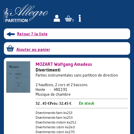
0
Retour ? la liste
Ajouter au panier
MOZART Wolfgang Amadeus
Divertimenti
Parties instrumentales sans partition de direction
2 hautbois, 2 cors et 2 bassons
Henle - HN1191
Musique de chambre
En stock
52 . 45 €
Prix:
52.45 €
Divertimento fam kv213
Divertimento fam kv253
Divertimento mibm kv252
Divertimento sibm kv240
Divertimento sibm kv270