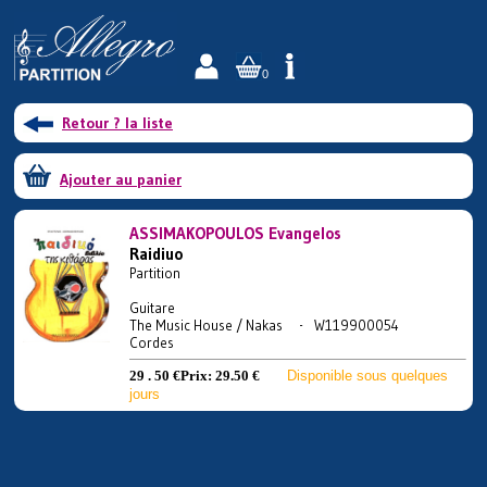
0
Retour ? la liste
Ajouter au panier
ASSIMAKOPOULOS Evangelos
Raidiuo
Partition
Guitare
The Music House / Nakas - W119900054
Cordes
29 . 50 €
Prix:
29.50 €
Disponible sous quelques
jours