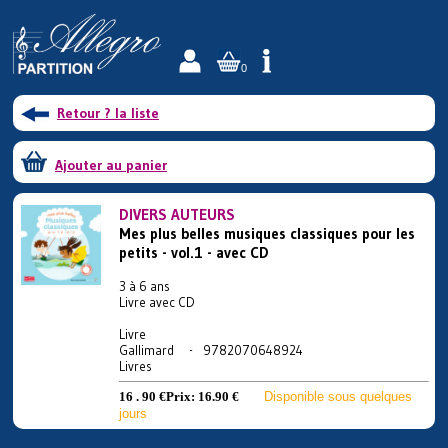
0
Retour ? la liste
Ajouter au panier
DIVERS AUTEURS
Mes plus belles musiques classiques pour les
petits - vol.1 - avec CD
3 à 6 ans
Livre avec CD
Livre
Gallimard - 9782070648924
Livres
16 . 90 €
Prix:
16.90 €
Disponible sous quelques
jours