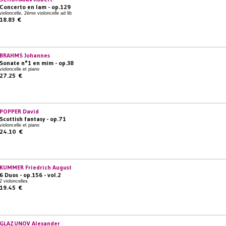
Concerto en lam - op.129
violoncelle, 2ème violoncelle ad lib
18.83 €
BRAHMS Johannes
Sonate n°1 en mim - op.38
violoncelle et piano
27.25 €
POPPER David
Scottish fantasy - op.71
violoncelle et piano
24.10 €
KUMMER Friedrich August
6 Duos - op.156 - vol.2
2 violoncelles
19.45 €
GLAZUNOV Alexander