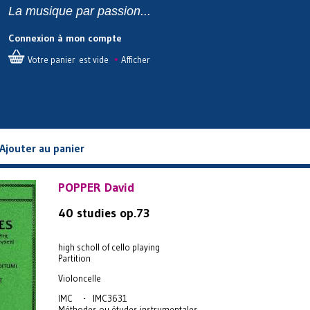
La musique par passion...
Connexion à mon compte
•
Votre panier est vide
Afficher
Ajouter au panier
POPPER David
40 studies op.73
high scholl of cello playing
Partition
Violoncelle
IMC - IMC3631
Méthodes ou études instrumentales