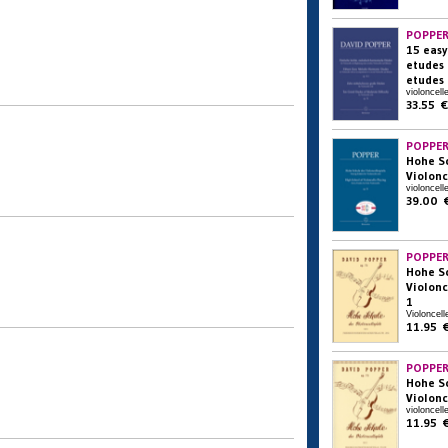
POPPER
15 eas
etudes 
etudes 
violoncell
33.55 €
POPPER
Hohe S
Violonc
violoncell
39.00 
POPPER
Hohe S
Violonc
1
Violoncell
11.95 
POPPER
Hohe S
Violonc
violoncell
11.95 