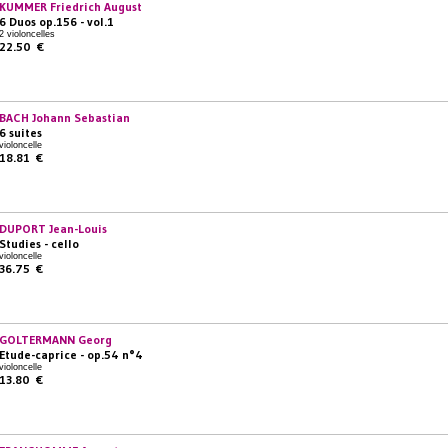
KUMMER Friedrich August
6 Duos op.156 - vol.1
2 violoncelles
22.50 €
BACH Johann Sebastian
6 suites
violoncelle
18.81 €
DUPORT Jean-Louis
Studies - cello
violoncelle
36.75 €
GOLTERMANN Georg
Etude-caprice - op.54 n°4
violoncelle
13.80 €