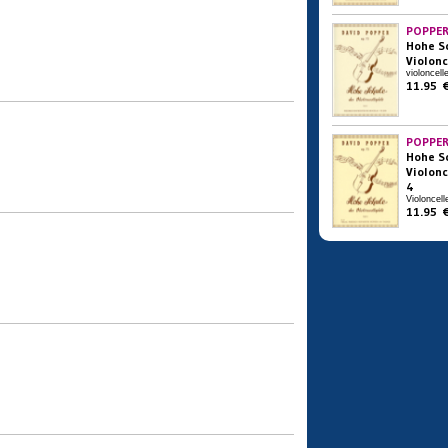
POPPER
Hohe S
Violonce
violoncell
11.95 
POPPER
Hohe S
Violonc
4
Violoncell
11.95 