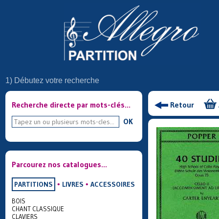
1) Débutez votre recherche
Recherche directe par mots-clés...
Retour
OK
Parcourez nos catalogues...
PARTITIONS
•
LIVRES
•
ACCESSOIRES
BOIS
CHANT CLASSIQUE
CLAVIERS