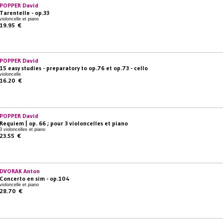
POPPER David
Tarentelle - op.33
violoncelle et piano
19.95 €
POPPER David
15 easy studies - preparatory to op.76 et op.73 - cello
violoncelle
16.20 €
POPPER David
Requiem | op. 66 ; pour 3 violoncelles et piano
3 violoncelles et piano
23.55 €
DVORAK Anton
Concerto en sim - op.104
violoncelle et piano
28.70 €