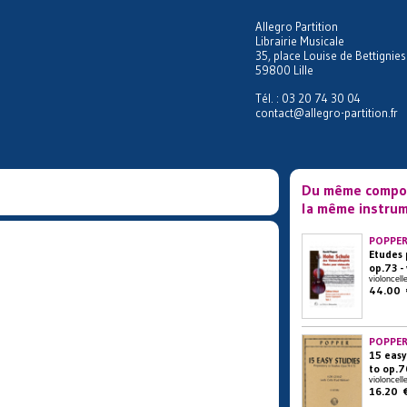
Allegro Partition
Librairie Musicale
35, place Louise de Bettignies
59800 Lille
Tél. : 03 20 74 30 04
contact@allegro-partition.fr
Du même compos
la même instrum
POPPER
Etudes 
op.73 - 
violoncell
44.00 
POPPER
15 easy
to op.7
violoncell
16.20 