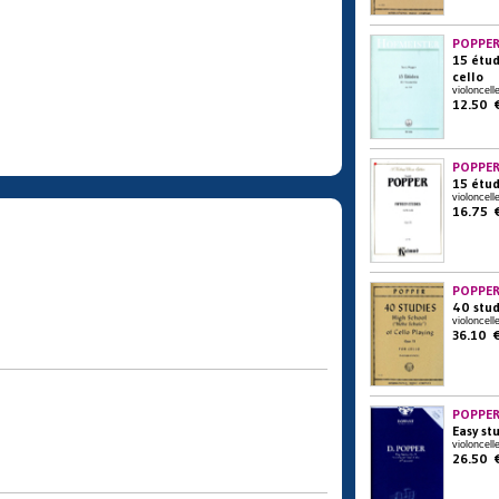
POPPER
15 étude
cello
violoncell
12.50 
POPPER
15 étud
violoncell
16.75 
POPPER
40 stud
violoncell
36.10 
POPPER
Easy st
violoncell
26.50 