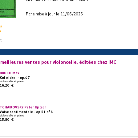
Fiche mise à jour le 11/06/2026
s
s
€
meilleures ventes pour violoncelle, éditées chez IMC
BRUCH Max
Kol nidrei - op.47
violoncelle et piano
16.20 €
TCHAIKOVSKY Peter Iljitsch
Valse sentimentale - op.51 n°6
violoncelle et piano
15.80 €