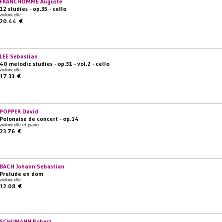
FRANCHOMME Auguste
12 studies - op.35 - cello
violoncelle
20.44 €
LEE Sebastian
40 melodic studies - op.31 - vol.2 - cello
violoncelle
17.33 €
POPPER David
Polonaise de concert - op.14
violoncelle et piano
23.76 €
BACH Johann Sebastian
Prelude en dom
violoncelle
12.08 €
SCHUMANN Robert