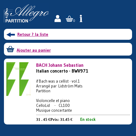
0
Retour ? la liste
Ajouter au panier
BACH Johann Sebastian
Italian concerto - BWV971
if Bach was a cellist - vol.1
Arrangé par Lidström Mats
Partition
Violoncelle et piano
CelloLid - CL100
Musique concertante
En stock
31 . 45 €
Prix:
31.45 €