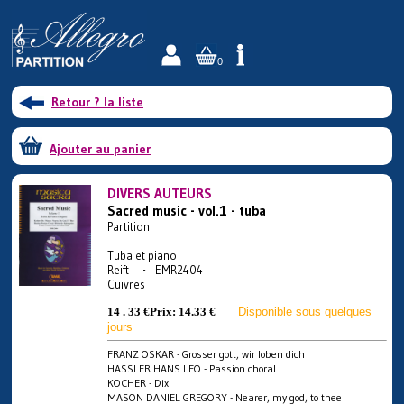
0
Retour ? la liste
Ajouter au panier
DIVERS AUTEURS
Sacred music - vol.1 - tuba
Partition
Tuba et piano
Reift - EMR2404
Cuivres
14 . 33 €
Prix:
14.33 €
Disponible sous quelques
jours
FRANZ OSKAR - Grosser gott, wir loben dich
HASSLER HANS LEO - Passion choral
KOCHER - Dix
MASON DANIEL GREGORY - Nearer, my god, to thee