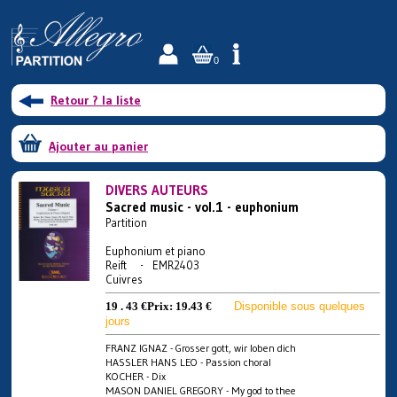
0
Retour ? la liste
Ajouter au panier
DIVERS AUTEURS
Sacred music - vol.1 - euphonium
Partition
Euphonium et piano
Reift - EMR2403
Cuivres
19 . 43 €
Prix:
19.43 €
Disponible sous quelques
jours
FRANZ IGNAZ - Grosser gott, wir loben dich
HASSLER HANS LEO - Passion choral
KOCHER - Dix
MASON DANIEL GREGORY - My god to thee