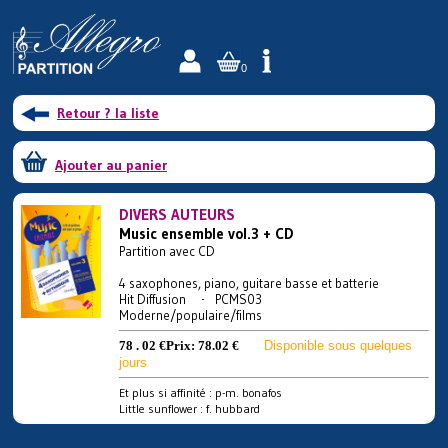
0
Retour ? la liste
Ajouter au panier
DIVERS AUTEURS
Music ensemble vol.3 + CD
Partition avec CD
4 saxophones, piano, guitare basse et batterie
Hit Diffusion - PCMS03
Moderne/populaire/films
78 . 02 €
Prix:
78.02 €
Disponible sous quelques
jours
Et plus si affinité : p-m. bonafos
Little sunflower : f. hubbard