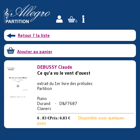
0
Retour ? la liste
Ajouter au panier
DEBUSSY Claude
Ce qu'a vu le vent d'ouest
extrait du 1er livre des préludes
Partition
Piano
Durand - D&F7687
Claviers
6 . 83 €
Prix:
6.83 €
Disponible sous quelques
jours