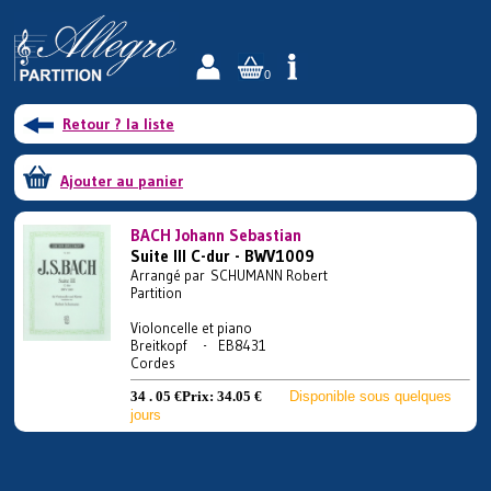
0
Retour ? la liste
Ajouter au panier
BACH Johann Sebastian
Suite III C-dur - BWV1009
Arrangé par SCHUMANN Robert
Partition
Violoncelle et piano
Breitkopf - EB8431
Cordes
34 . 05 €
Prix:
34.05 €
Disponible sous quelques
jours