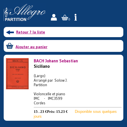
0
Retour ? la liste
Ajouter au panier
BACH Johann Sebastian
Siciliano
(Largo)
Arrangé par Solow J.
Partition
Violoncelle et piano
IMC - IMC3599
Cordes
15 . 23 €
Prix:
15.23 €
Disponible sous quelques
jours