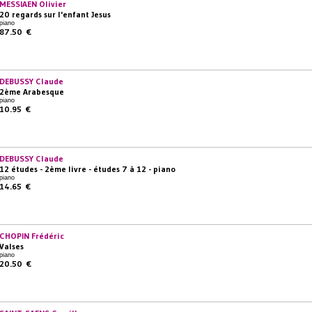
MESSIAEN Olivier
20 regards sur l'enfant Jesus
piano
87.50 €
DEBUSSY Claude
2ème Arabesque
piano
10.95 €
DEBUSSY Claude
12 études - 2ème livre - études 7 à 12 - piano
piano
14.65 €
CHOPIN Frédéric
Valses
piano
20.50 €