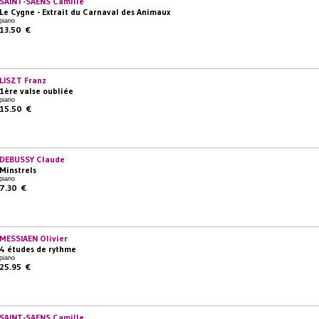
SAINT-SAENS Camille
Le Cygne - Extrait du Carnaval des Animaux
piano
13.50 €
LISZT Franz
1ère valse oubliée
piano
15.50 €
DEBUSSY Claude
Minstrels
piano
7.30 €
MESSIAEN Olivier
4 études de rythme
piano
25.95 €
SAINT-SAENS Camille