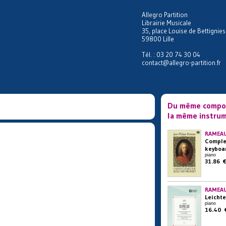
Allegro Partition
Librairie Musicale
35, place Louise de Bettignies
59800 Lille
Tél. : 03 20 74 30 04
contact@allegro-partition.fr
Du même compos
la même instrum
RAMEAU
Complet
keyboa
piano
31.86 
RAMEAU
Leichte
piano
16.40 