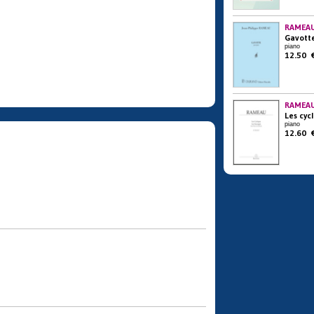
RAMEAU
Gavott
piano
12.50 
RAMEAU
Les cyc
piano
12.60 