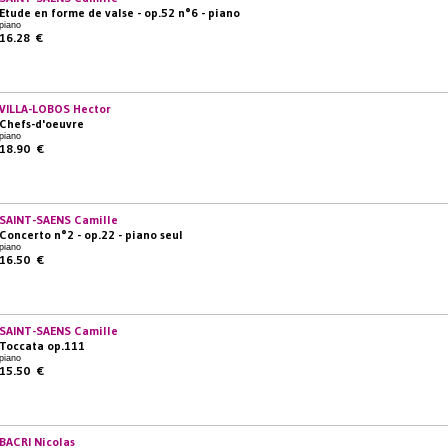
Etude en forme de valse - op.52 n°6 - piano
piano
16.28 €
VILLA-LOBOS Hector
Chefs-d'oeuvre
piano
18.90 €
SAINT-SAENS Camille
Concerto n°2 - op.22 - piano seul
piano
16.50 €
SAINT-SAENS Camille
Toccata op.111
piano
15.50 €
BACRI Nicolas