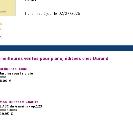
Fiche mise à jour le 02/07/2026
s
s
€
 meilleures ventes pour piano, éditées chez Durand
DEBUSSY Claude
Jardins sous la pluie
piano
8.00 €
MARTIN Robert Charles
L'ABC du 4 mains - op.123
piano 4 mains
19.95 €