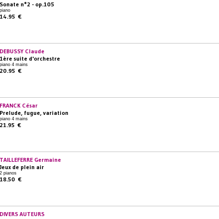
Sonate n°2 - op.105
piano
14.95 €
DEBUSSY Claude
1ère suite d'orchestre
piano 4 mains
20.95 €
FRANCK César
Prelude, fugue, variation
piano 4 mains
21.95 €
TAILLEFERRE Germaine
Jeux de plein air
2 pianos
18.50 €
DIVERS AUTEURS