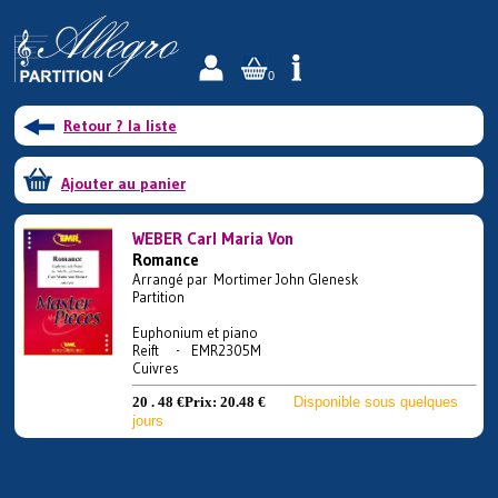
0
Retour ? la liste
Ajouter au panier
WEBER Carl Maria Von
Romance
Arrangé par Mortimer John Glenesk
Partition
Euphonium et piano
Reift - EMR2305M
Cuivres
20 . 48 €
Prix:
20.48 €
Disponible sous quelques
jours