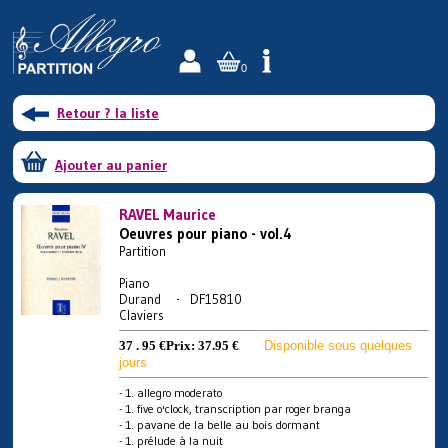
0
Retour ? la liste
Ajouter au panier
RAVEL Maurice
Oeuvres pour piano - vol.4
Partition
Piano
Durand - DF15810
Claviers
37 . 95 €
Prix:
37.95 €
Disponible sous quelques
jours
- 1. allegro moderato
- 1. five o'clock, transcription par roger branga
- 1. pavane de la belle au bois dormant
- 1. prélude à la nuit