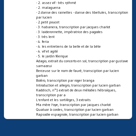
- 2. assez vif - très rythmé
- 2. malaguena
- 2.danse des rainettes - danse des libellules, transcription
par lucien
- 2.petit poucet
- 3. habanera, transcription par jacques charlot
- 3. laideronnette, impératrice des pagodes
- 3. très lent
- 4. feria
- 4. les entretiens de la belle et de la bête
- 4. vif et agité
- 5. le jardin féerique
Adagio, extrait du concerto en sol, transcription par gustave
samazeui
Berceuse sur le nom de fauré, transciption par lucien
garban
Boléro, transcription par roger branga
Introduction et allegro, transcription par lucien garban
Kaddisch, n°1 extrait de deux mélodies hébraïques,
transcription par a
L'enfant et les sortilèges, 3 extraits
Ma mère l'oye, transcription par jacques charlot
Quatuor à cordes, transcription par lucien garban
Rapsodie espagnole, transcription par lucien garban