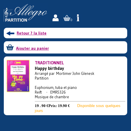
0
Retour ? la liste
Ajouter au panier
TRADITIONNEL
Happy birthday
Arrangé par Mortimer John Glenesk
Partition
Euphonium, tuba et piano
Reift - EMR5326
Musique de chambre
19 . 90 €
Prix:
19.90 €
Disponible sous quelques
jours