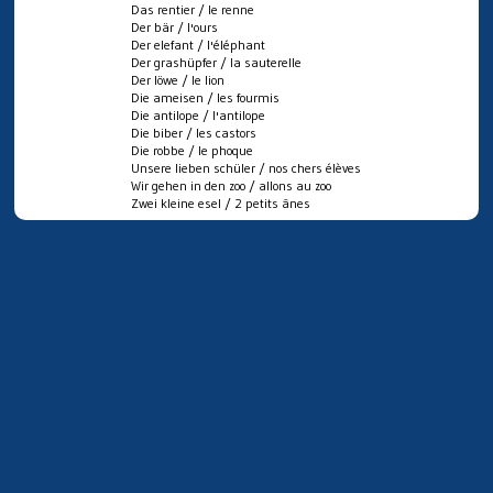
Das rentier / le renne
Der bär / l'ours
Der elefant / l'éléphant
Der grashüpfer / la sauterelle
Der löwe / le lion
Die ameisen / les fourmis
Die antilope / l'antilope
Die biber / les castors
Die robbe / le phoque
Unsere lieben schüler / nos chers élèves
Wir gehen in den zoo / allons au zoo
Zwei kleine esel / 2 petits ânes