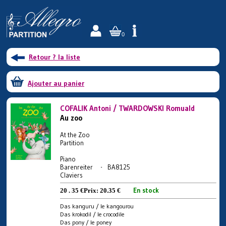
0
Retour ? la liste
Ajouter au panier
COFALIK Antoni / TWARDOWSKI Romuald
Au zoo
At the Zoo
Partition
Piano
Barenreiter - BA8125
Claviers
En stock
20 . 35 €
Prix:
20.35 €
Das kanguru / le kangourou
Das krokodil / le crocodile
Das pony / le poney