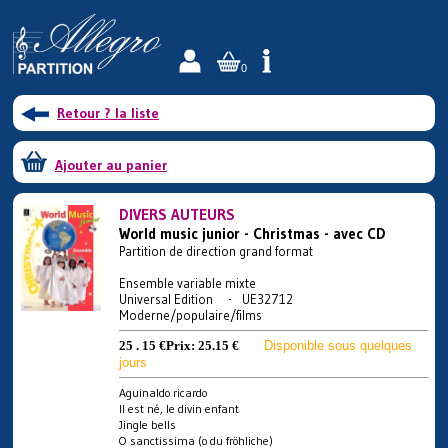
0
Retour ? la liste
Ajouter au panier
DIVERS AUTEURS
World music junior - Christmas - avec CD
Partition de direction grand format
Ensemble variable mixte
Universal Edition - UE32712
Moderne/populaire/films
25 . 15 €
Prix:
25.15 €
Disponible sous quelques
jours
Aguinaldo ricardo
Il est né, le divin enfant
Jingle bells
O sanctissima (o du fröhliche)