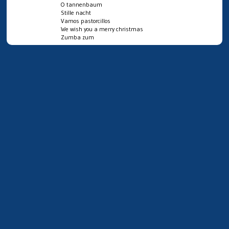
O tannenbaum
Stille nacht
Vamos pastorcillos
We wish you a merry christmas
Zumba zum