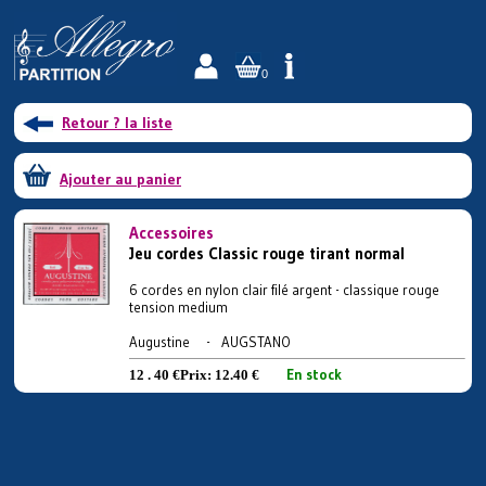
0
Retour ? la liste
Ajouter au panier
Accessoires
Jeu cordes Classic rouge tirant normal
6 cordes en nylon clair filé argent - classique rouge
tension medium
Augustine - AUGSTANO
En stock
12 . 40 €
Prix:
12.40 €