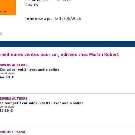
Cuivres
Fiche mise à jour le 12/06/2026
€
meilleures ventes pour cor, éditées chez Martin Robert
DIVERS AUTEURS
Cor solos - vol.1 - avec audio online
cor et piano
44.90 €
DIVERS AUTEURS
Le tout petit cor solos - vol.01 - avec audio online
cor et piano
32.89 €
PROUST Pascal