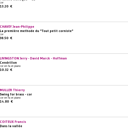
cor
13.20 €
CHAVEY Jean-Philippe
La première methode du "Tout petit corniste"
cor
38.50 €
LIVINGSTON Jerry - David Marck - Hoffman
Cendrillon
cor en fa et piano
10.32 €
MULLER Thierry
Swing for brass - cor
cor en fa et piano
14.80 €
COITEUX Francis
Dans la vallée