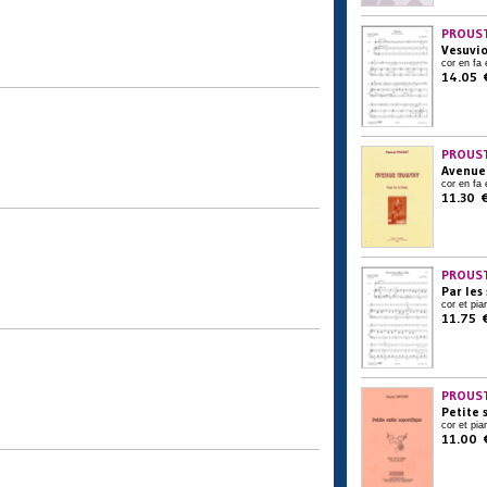
PROUST
Vesuvi
cor en fa 
14.05 
PROUST
Avenue
cor en fa 
11.30 
PROUST
Par les
cor et pia
11.75 
PROUST
Petite 
cor et pia
11.00 