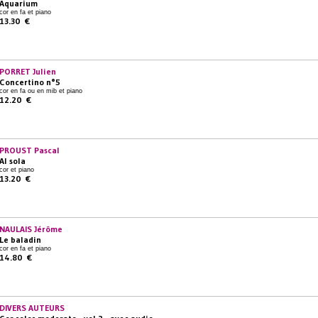
Aquarium
cor en fa et piano
13.30 €
PORRET Julien
Concertino n°5
cor en fa ou en mib et piano
12.20 €
PROUST Pascal
Al sola
cor et piano
13.20 €
NAULAIS Jérôme
Le baladin
cor en fa et piano
14.80 €
DIVERS AUTEURS