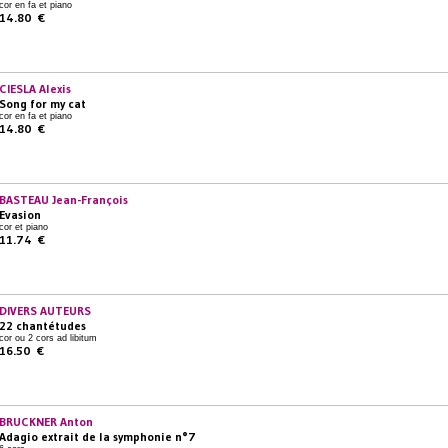
cor en fa et piano
14.80 €
CIESLA Alexis
Song for my cat
cor en fa et piano
14.80 €
BASTEAU Jean-François
Evasion
cor et piano
11.74 €
DIVERS AUTEURS
22 chantétudes
cor ou 2 cors ad libitum
16.50 €
BRUCKNER Anton
Adagio extrait de la symphonie n°7