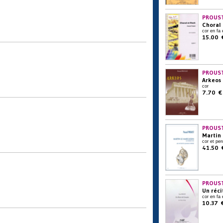
PROUST
Choral 
cor en fa 
15.00 
PROUST
Arkeos
cor
7.70 €
PROUST
Martin 
cor et per
41.50 
PROUST
Un réci
cor en fa 
10.37 