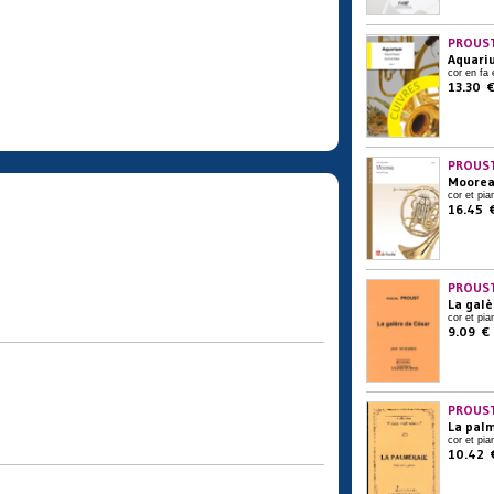
PROUST
Aquari
cor en fa 
13.30 
PROUST
Moore
cor et pia
16.45 
PROUST
La galè
cor et pia
9.09 €
PROUST
La pal
cor et pia
10.42 