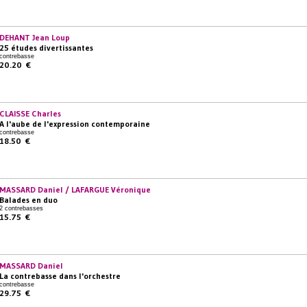
DEHANT Jean Loup
25 études divertissantes
contrebasse
20.20 €
CLAISSE Charles
A l'aube de l'expression contemporaine
contrebasse
18.50 €
MASSARD Daniel / LAFARGUE Véronique
Balades en duo
2 contrebasses
15.75 €
MASSARD Daniel
La contrebasse dans l'orchestre
contrebasse
29.75 €