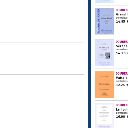
JOUBER
Grand 
contrebas
14.95 
JOUBER
Séréna
contrebas
14.70 
JOUBER
Valse d
contrebas
12.25 
JOUBER
Le homa
contrebas
16.90 