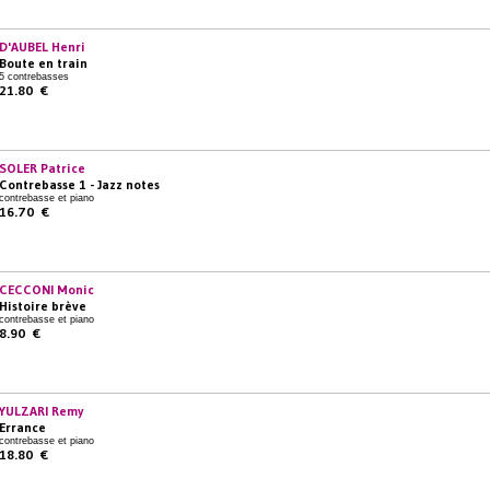
D'AUBEL Henri
Boute en train
5 contrebasses
21.80 €
SOLER Patrice
Contrebasse 1 - Jazz notes
contrebasse et piano
16.70 €
CECCONI Monic
Histoire brève
contrebasse et piano
8.90 €
YULZARI Remy
Errance
contrebasse et piano
18.80 €