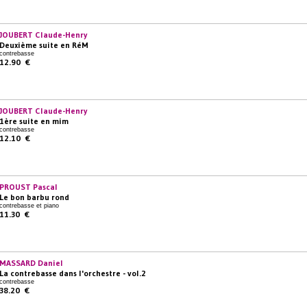
JOUBERT Claude-Henry
Deuxième suite en RéM
contrebasse
12.90 €
JOUBERT Claude-Henry
1ère suite en mim
contrebasse
12.10 €
PROUST Pascal
Le bon barbu rond
contrebasse et piano
11.30 €
MASSARD Daniel
La contrebasse dans l'orchestre - vol.2
contrebasse
38.20 €