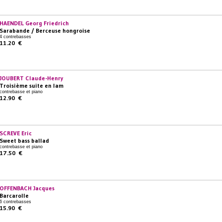
HAENDEL Georg Friedrich
Sarabande / Berceuse hongroise
4 contrebasses
11.20 €
JOUBERT Claude-Henry
Troisième suite en lam
contrebasse et piano
12.90 €
SCREVE Eric
Sweet bass ballad
contrebasse et piano
17.50 €
OFFENBACH Jacques
Barcarolle
6 contrebasses
15.90 €