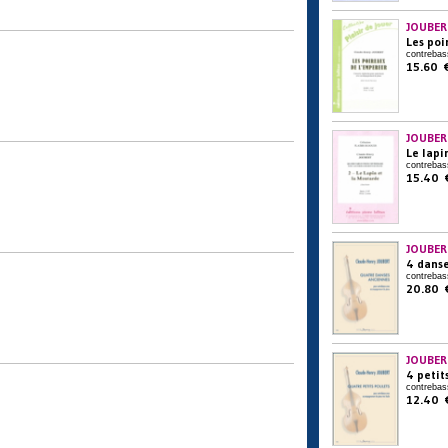
JOUBER
Les poi
contrebas
15.60 
JOUBER
Le lapi
contrebas
15.40 
JOUBER
4 dans
contrebas
20.80 
JOUBER
4 petit
contrebas
12.40 