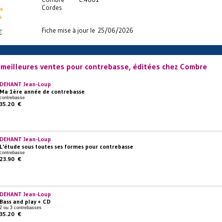
Cordes
s
s
Fiche mise à jour le 25/06/2026
€
 meilleures ventes pour contrebasse, éditées chez Combre
DEHANT Jean-Loup
Ma 1ère année de contrebasse
contrebasse
35.20 €
DEHANT Jean-Loup
L'étude sous toutes ses formes pour contrebasse
contrebasse
23.90 €
DEHANT Jean-Loup
Bass and play + CD
2 ou 3 contrebasses
35.20 €