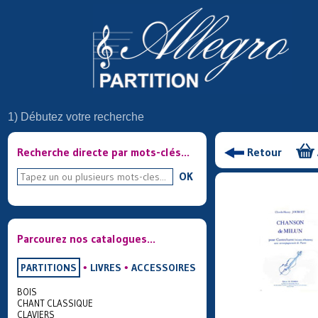
1) Débutez votre recherche
Recherche directe par mots-clés...
Retour
OK
Parcourez nos catalogues...
PARTITIONS
•
LIVRES
•
ACCESSOIRES
BOIS
CHANT CLASSIQUE
CLAVIERS