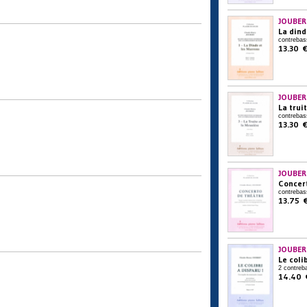
JOUBER
La dind
contrebas
13.30 
JOUBER
La trui
contrebas
13.30 
JOUBER
Concer
contrebas
13.75 
JOUBER
Le colib
2 contreb
14.40 