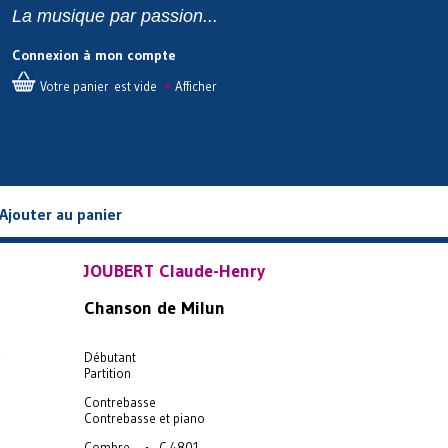
La musique par passion...
Connexion à mon compte
•
Votre panier est vide
Afficher
Ajouter au panier
JOUBERT Claude-Henry
Chanson de Milun
Débutant
Partition
Contrebasse
Contrebasse et piano
Combre - C.4801