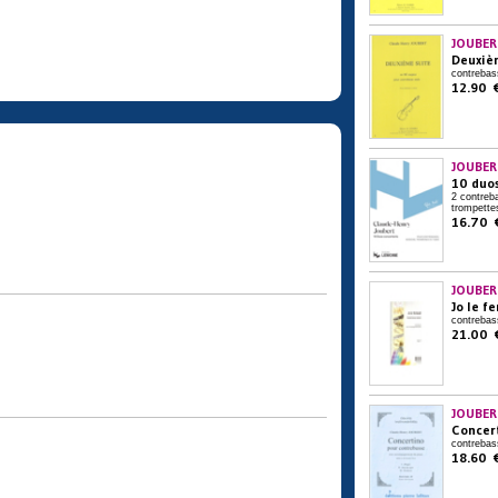
JOUBER
Deuxiè
contrebas
12.90 
JOUBER
10 duos
2 contreb
trompette
16.70 
JOUBER
Jo le f
contrebas
21.00 
JOUBER
Concer
contrebas
18.60 