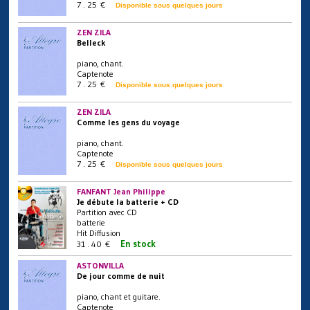
7 . 25 €
Disponible sous quelques jours
ZEN ZILA
Belleck
piano, chant.
Captenote
7 . 25 €
Disponible sous quelques jours
ZEN ZILA
Comme les gens du voyage
piano, chant.
Captenote
7 . 25 €
Disponible sous quelques jours
FANFANT Jean Philippe
Je débute la batterie + CD
Partition avec CD
batterie
Hit Diffusion
En stock
31 . 40 €
ASTONVILLA
De jour comme de nuit
piano, chant et guitare.
Captenote