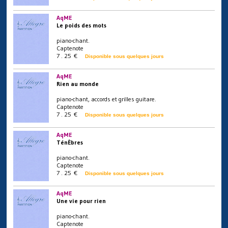
AqME
Le poids des mots
piano-chant.
Captenote
7 . 25 €
Disponible sous quelques jours
AqME
Rien au monde
piano-chant, accords et grilles guitare.
Captenote
7 . 25 €
Disponible sous quelques jours
AqME
TénÈbres
piano-chant.
Captenote
7 . 25 €
Disponible sous quelques jours
AqME
Une vie pour rien
piano-chant.
Captenote