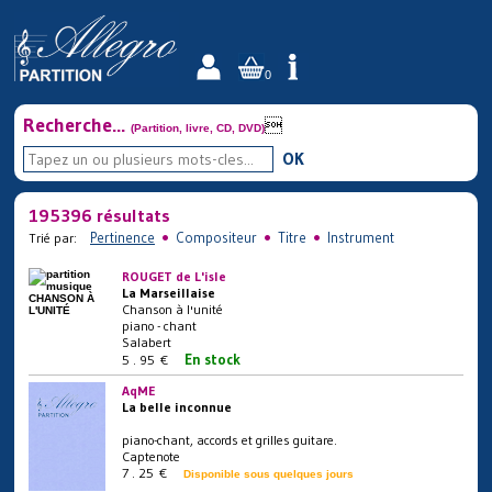
0
Recherche...

(Partition, livre, CD, DVD)
OK
195396 résultats
•
•
•
Pertinence
Compositeur
Titre
Instrument
Trié par:
ROUGET de L'isle
La Marseillaise
Chanson à l'unité
piano - chant
Salabert
En stock
5 . 95 €
AqME
La belle inconnue
piano-chant, accords et grilles guitare.
Captenote
7 . 25 €
Disponible sous quelques jours